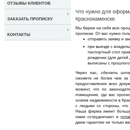
ОТЗЫВЫ КЛИЕНТОВ
Что нужно для оформ
Краснокаменске
ЗАКАЗАТЬ ПРОПИСКУ
Мы берем на себя всю проц
прописки. От вас нужно толь
КОНТАКТЫ
отправить заявку и з
при выезде с владель
паспортный стол прив
рождении (для детей д
выписаны с прошлого
Через нас,
сделать шта
сможете не более чем за 
предоставления всех доку
момент, что по законодат
помещение, где вас пропи
хозяев недвижимости в Кра
с людьми со стороны, что
Наша фирма имеет большую
нами сотрудничают и
гото
даем гарантию не только ва